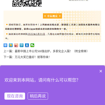
上一篇：最新中国上市公司500强出炉，多家化企入围！（附全榜单）
下一篇：万元大奖已备好！就等你来！
×
联系我们
|
官方微博
|
官方微信
欢迎来到本网站，请问有什么可以帮您？
Copyright © 2025 CIPE.COM.CN All Rights Reserved 北京振威展览有限公司
（证券代码： 834316）版权所有
现在咨询
稍后再说
京ICP备05086866号-3