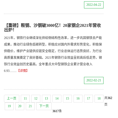
2022-04-22
【重磅】鞍钢、沙钢破3000亿！20家钢企2021年营收
出炉！
2021年，钢铁行业继续深化供给侧结构性改革，进一步巩固钢铁去产能
成果，推动行业绿色低碳转型，积极应对国内外需求形势变化，积极保
供稳价，维护产业链供应链安全稳定，行业总体运行态势良好，为行业
高质量发展奠定了良好基础。2021年钢铁行业效益呈前高后低走势，钢
铁行业效益创历史最高。全年重点大中型钢铁企业累计营业收入
6.93.........
【详情】
2022-02-21
共
362
上一页
11
12
13
14
15
16
17
18
页
19
20
21
下一页
3617
条