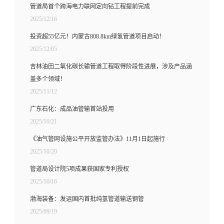
管道局首个跨海电力联网定向钻工程提前完成
2025/12/16
投资超55亿元！内蒙古808.8km绿氢管道项目启动！
2025/12/05
吉林油田二氧化碳长输管道工程取得阶段性进展，涉及产品涵
盖多个领域！
2025/11/12
广东石化：成品油管输首站投用
2025/10/21
《油气管网设施公平开放监管办法》11月1日起施行
2025/10/20
管道局设计院5项成果获国家专利授权
2025/10/16
渤海装备：发运国内首批纯氢管道输送钢管
2025/09/19